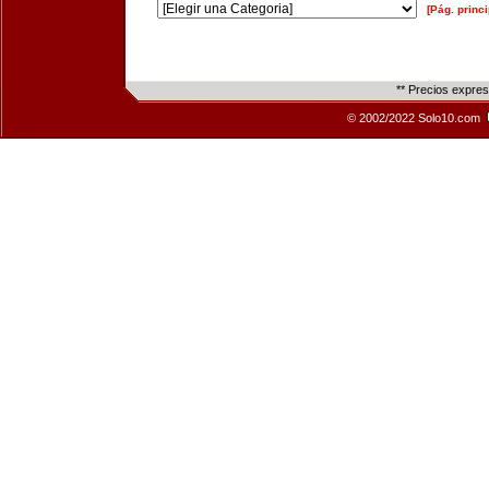
[Pág. princi
** Precios expre
© 2002/2022 Solo10.com