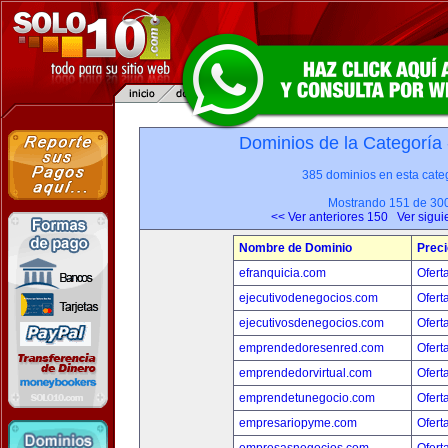
Dominios de la Categoría
385 dominios en esta categ
Mostrando 151 de 30
<< Ver anteriores 150
Ver sigui
Nombre de Dominio
Preci
efranquicia.com
Ofert
ejecutivodenegocios.com
Ofert
ejecutivosdenegocios.com
Ofert
emprendedoresenred.com
Ofert
emprendedorvirtual.com
Ofert
emprendetunegocio.com
Ofert
empresariopyme.com
Ofert