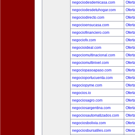
negociodesdemicasa.com
Ofert
negociodesdetuhogar.com
Ofert
negociodirecto.com
Ofert
negocioensucasa.com
Ofert
negociofinanciero.com
Ofert
negociofx.com
Ofert
negocioideal.com
Ofert
negociomultinacional.com
Ofert
negociomultinivel.com
Ofert
negociopasoapaso.com
Ofert
negocioportucuenta.com
Ofert
negociopyme.com
Ofert
negocios.io
Ofert
negociosagro.com
Ofert
negociosargentina.com
Ofert
negociosautomatizados.com
Ofert
negociosbolivia.com
Ofert
negociosbursatiles.com
Ofert