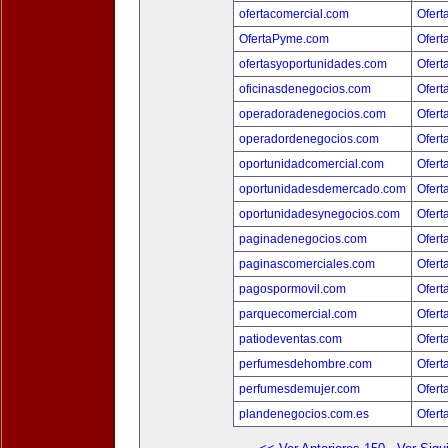
ofertacomercial.com
Ofert
OfertaPyme.com
Ofert
ofertasyoportunidades.com
Ofert
oficinasdenegocios.com
Ofert
operadoradenegocios.com
Ofert
operadordenegocios.com
Ofert
oportunidadcomercial.com
Ofert
oportunidadesdemercado.com
Ofert
oportunidadesynegocios.com
Ofert
paginadenegocios.com
Ofert
paginascomerciales.com
Ofert
pagospormovil.com
Ofert
parquecomercial.com
Ofert
patiodeventas.com
Ofert
perfumesdehombre.com
Ofert
perfumesdemujer.com
Ofert
plandenegocios.com.es
Ofert