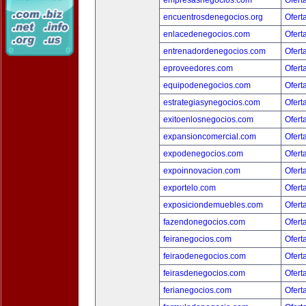
empresasnegocios.com
Ofert
encuentrosdenegocios.org
Ofert
enlacedenegocios.com
Ofert
entrenadordenegocios.com
Ofert
eproveedores.com
Ofert
equipodenegocios.com
Ofert
estrategiasynegocios.com
Ofert
exitoenlosnegocios.com
Ofert
expansioncomercial.com
Ofert
expodenegocios.com
Ofert
expoinnovacion.com
Ofert
exportelo.com
Ofert
exposiciondemuebles.com
Ofert
fazendonegocios.com
Ofert
feiranegocios.com
Ofert
feiraodenegocios.com
Ofert
feirasdenegocios.com
Ofert
ferianegocios.com
Ofert