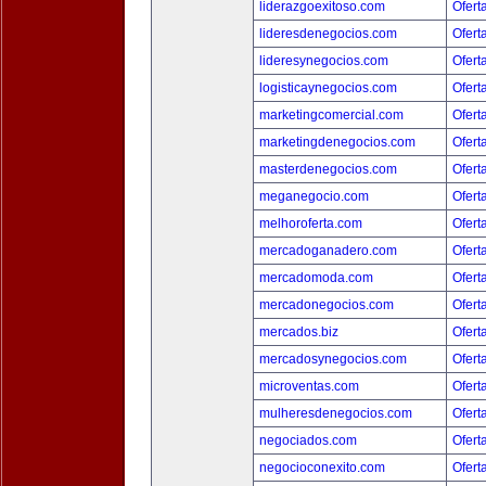
liderazgoexitoso.com
Ofert
lideresdenegocios.com
Ofert
lideresynegocios.com
Ofert
logisticaynegocios.com
Ofert
marketingcomercial.com
Ofert
marketingdenegocios.com
Ofert
masterdenegocios.com
Ofert
meganegocio.com
Ofert
melhoroferta.com
Ofert
mercadoganadero.com
Ofert
mercadomoda.com
Ofert
mercadonegocios.com
Ofert
mercados.biz
Ofert
mercadosynegocios.com
Ofert
microventas.com
Ofert
mulheresdenegocios.com
Ofert
negociados.com
Ofert
negocioconexito.com
Ofert