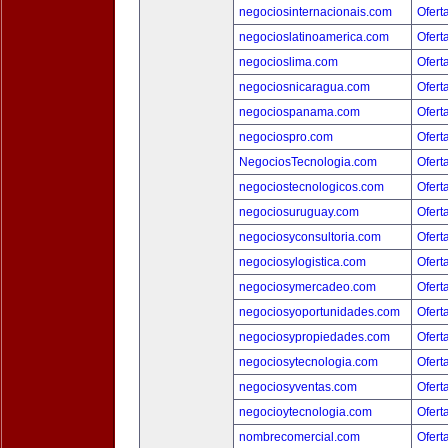
negociosinternacionais.com
Ofert
negocioslatinoamerica.com
Ofert
negocioslima.com
Ofert
negociosnicaragua.com
Ofert
negociospanama.com
Ofert
negociospro.com
Ofert
NegociosTecnologia.com
Ofert
negociostecnologicos.com
Ofert
negociosuruguay.com
Ofert
negociosyconsultoria.com
Ofert
negociosylogistica.com
Ofert
negociosymercadeo.com
Ofert
negociosyoportunidades.com
Ofert
negociosypropiedades.com
Ofert
negociosytecnologia.com
Ofert
negociosyventas.com
Ofert
negocioytecnologia.com
Ofert
nombrecomercial.com
Ofert