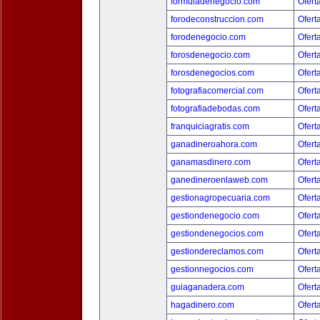
formuladenegocio.com
Ofert
forodeconstruccion.com
Ofert
forodenegocio.com
Ofert
forosdenegocio.com
Ofert
forosdenegocios.com
Ofert
fotografiacomercial.com
Ofert
fotografiadebodas.com
Ofert
franquiciagratis.com
Ofert
ganadineroahora.com
Ofert
ganamasdinero.com
Ofert
ganedineroenlaweb.com
Ofert
gestionagropecuaria.com
Ofert
gestiondenegocio.com
Ofert
gestiondenegocios.com
Ofert
gestiondereclamos.com
Ofert
gestionnegocios.com
Ofert
guiaganadera.com
Ofert
hagadinero.com
Ofert