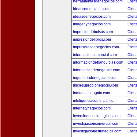
herramientasdenegocios.com
Ofert
ideascomerciales.com
Ofert
ideiasdenegocios.com
Ofert
imagenynegocios.com
Ofert
impresiondebolsas.com
Ofert
impresiondelibros.com
Ofert
impulsoresdenegocios.com
Ofert
informacioncomercial.com
Ofert
informaciondefranquicias.com
Ofert
informaciondenegocios.com
Ofert
ingenieriadenegocios.com
Ofert
iniciesupropionegocio.com
Ofert
inmueblesbogota.com
Ofert
inteligenciacomercial.com
Ofert
internetynegocios.com
Ofert
inversionesestrategicas.com
Ofert
investigacioncomercial.com
Ofert
investigacionestrategica.com
Ofert