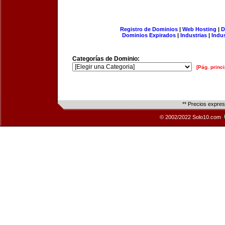
Registro de Dominios
|
Web Hosting
|
D
Dominios Expirados
|
Industrias
|
Indu
Categorías de Dominio:
[Pág. princi
** Precios expre
© 2002/2022 Solo10.com