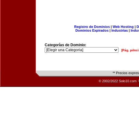
Registro de Dominios
|
Web Hosting
|
D
Dominios Expirados
|
Industrias
|
Indu
Categorías de Dominio:
[Pág. princi
** Precios expre
© 2002/2022 Solo10.com