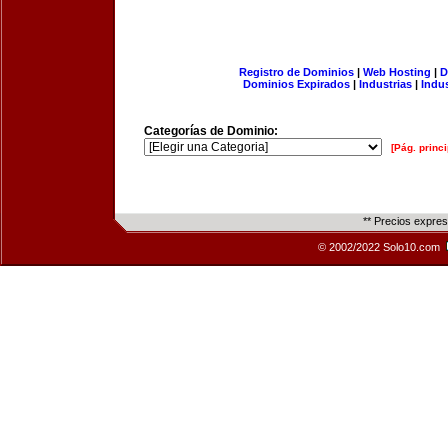
Registro de Dominios
|
Web Hosting
|
D
Dominios Expirados
|
Industrias
|
Indu
Categorías de Dominio:
[Pág. princi
** Precios expre
© 2002/2022 Solo10.com