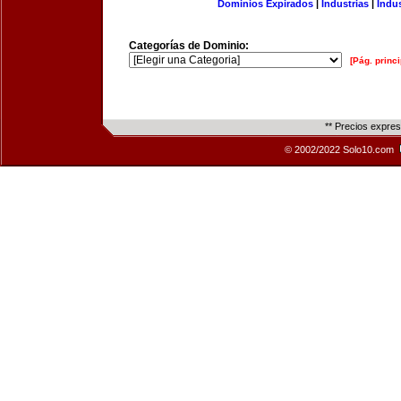
Dominios Expirados
|
Industrias
|
Indu
Categorías de Dominio:
[Pág. princi
** Precios expre
© 2002/2022 Solo10.com