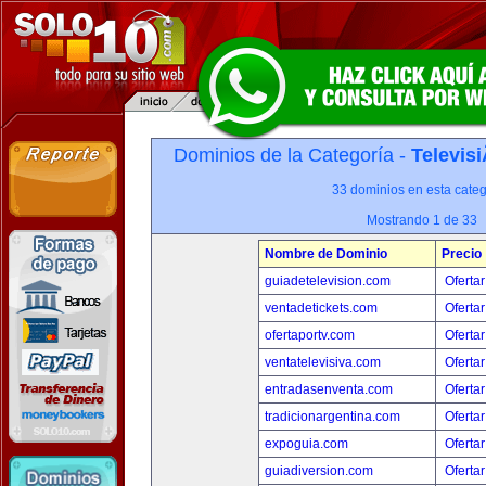
Dominios de la Categoría -
Televis
33 dominios en esta categ
Mostrando 1 de 33
Nombre de Dominio
Precio
guiadetelevision.com
Ofertar
ventadetickets.com
Ofertar
ofertaportv.com
Ofertar
ventatelevisiva.com
Ofertar
entradasenventa.com
Ofertar
tradicionargentina.com
Ofertar
expoguia.com
Ofertar
guiadiversion.com
Ofertar