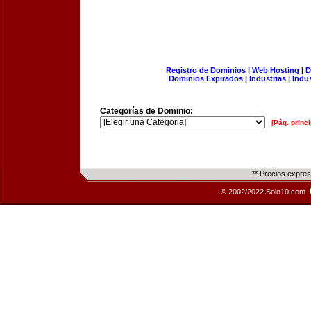
Registro de Dominios
|
Web Hosting
|
D
Dominios Expirados
|
Industrias
|
Indu
Categorías de Dominio:
[Pág. princi
** Precios expre
© 2002/2022 Solo10.com