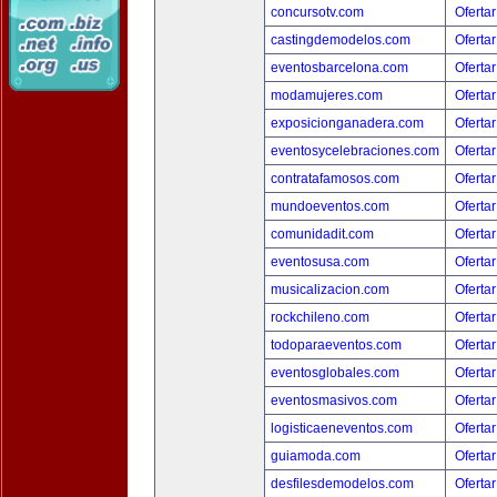
concursotv.com
Ofertar
castingdemodelos.com
Ofertar
eventosbarcelona.com
Ofertar
modamujeres.com
Ofertar
exposicionganadera.com
Ofertar
eventosycelebraciones.com
Ofertar
contratafamosos.com
Ofertar
mundoeventos.com
Ofertar
comunidadit.com
Ofertar
eventosusa.com
Ofertar
musicalizacion.com
Ofertar
rockchileno.com
Ofertar
todoparaeventos.com
Ofertar
eventosglobales.com
Ofertar
eventosmasivos.com
Ofertar
logisticaeneventos.com
Ofertar
guiamoda.com
Ofertar
desfilesdemodelos.com
Ofertar