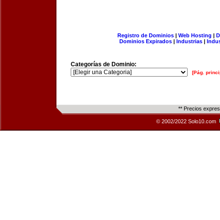
Registro de Dominios
|
Web Hosting
|
D
Dominios Expirados
|
Industrias
|
Indu
Categorías de Dominio:
[Pág. princi
** Precios expre
© 2002/2022 Solo10.com