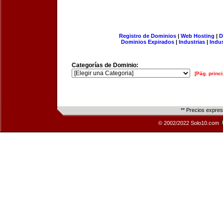
Registro de Dominios
|
Web Hosting
|
D
Dominios Expirados
|
Industrias
|
Indu
Categorías de Dominio:
[Pág. princi
** Precios expre
© 2002/2022 Solo10.com