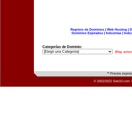
Registro de Dominios
|
Web Hosting
|
D
Dominios Expirados
|
Industrias
|
Indu
Categorías de Dominio:
[Pág. princi
** Precios expre
© 2002/2022 Solo10.com