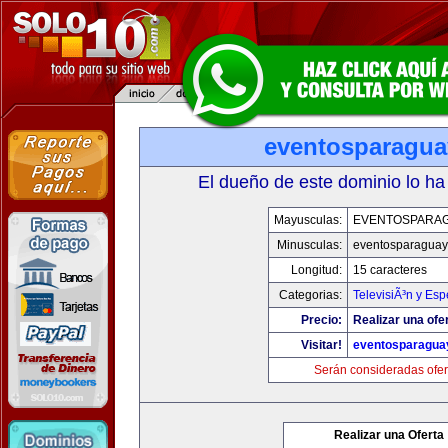
eventosparagu
El dueño de este dominio lo ha
Mayusculas:
EVENTOSPARA
Minusculas:
eventosparaguay
Longitud:
15 caracteres
Categorias:
TelevisiÃ³n y Esp
Precio:
Realizar una ofe
Visitar!
eventosparagua
Serán consideradas ofer
Realizar una Oferta