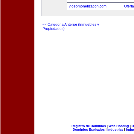
videomonetization.com
Oferta
<< Categoria Anterior (Inmuebles y
Propiedades)
Registro de Dominios
|
Web Hosting
|
D
Dominios Expirados
|
Industrias
|
Indu