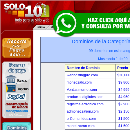
Dominios de la Categorí
99 dominios en esta categ
Mostrando 1 de 99
Nombre de Dominio
Precio
webhostingpro.com
$20,00
monetizalo.com
$9,800
VentasInternet.com
$4,999
productosdigitales.com
$4,950
registroelectronico.com
$2,900
admonetization.com
$2,150
e-Contenidos.com
$1,500
monetizacao.com
$1,500