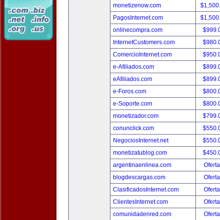
monetizenow.com
$1,500
PagosInternet.com
$1,500
onlinecompra.com
$999.
InternetCustomers.com
$980.
ComercioInternet.com
$950.
e-Afiliados.com
$899.
eAfiliados.com
$899.
e-Foros.com
$800.
e-Soporte.com
$800.
monetizador.com
$799.
conunclick.com
$550.
NegociosInternet.net
$550.
monetizatublog.com
$450.
argentinaenlinea.com
Oferta
blogdescargas.com
Oferta
ClasificadosInternet.com
Oferta
ClientesInternet.com
Oferta
comunidadenred.com
Oferta