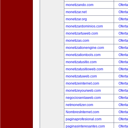
monetizando.com
Oferta
monetizar.net
Oferta
monetizar.org
Oferta
monetizardominios.com
Oferta
monetizartuweb.com
Oferta
monetizas.com
Oferta
monetizationengine.com
Oferta
monetizationtools.com
Oferta
monetizatusitio.com
Oferta
monetizatusitioweb.com
Oferta
monetizatuweb.com
Oferta
monetizeinternet.com
Oferta
monetizeyourweb.com
Oferta
negociosenlaweb.com
Oferta
netmonetizer.com
Oferta
NombresInternet.com
Oferta
paginaprofesional.com
Oferta
paginasinteresantes.com
Oferta