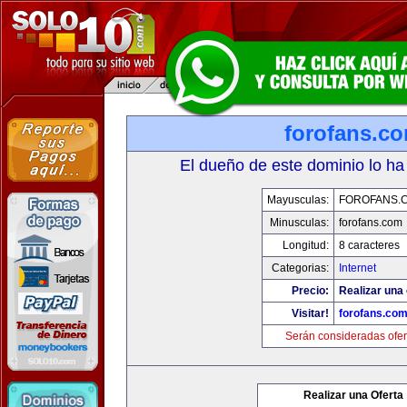
forofans.c
El dueño de este dominio lo ha
Mayusculas:
FOROFANS.
Minusculas:
forofans.com
Longitud:
8 caracteres
Categorias:
Internet
Precio:
Realizar una 
Visitar!
forofans.co
Serán consideradas ofer
Realizar una Oferta