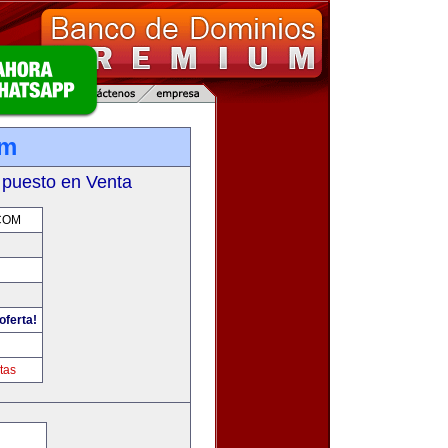
om
 puesto en Venta
COM
oferta!
m
tas