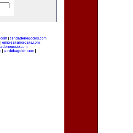
.com
|
tiendadenegocios.com
|
|
empresasmorosas.com
|
taldenegocio.com
|
m
|
cordobaguide.com
|