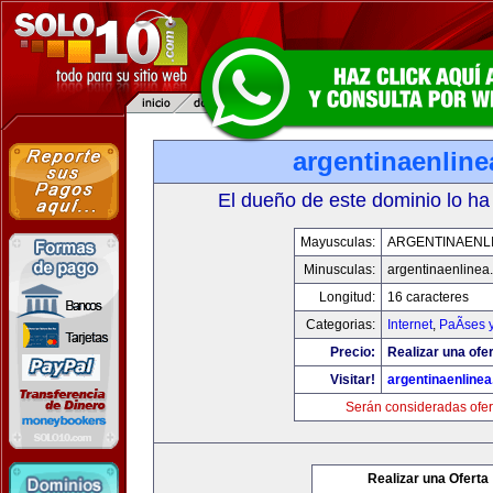
argentinaenlin
El dueño de este dominio lo ha
Mayusculas:
ARGENTINAENL
Minusculas:
argentinaenlinea
Longitud:
16 caracteres
Categorias:
Internet
,
PaÃ­ses 
Precio:
Realizar una ofer
Visitar!
argentinaenline
Serán consideradas ofer
Realizar una Oferta