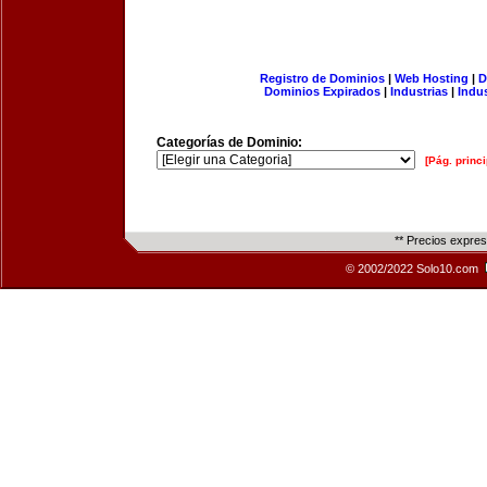
Registro de Dominios
|
Web Hosting
|
D
Dominios Expirados
|
Industrias
|
Indu
Categorías de Dominio:
[Pág. princi
** Precios expre
© 2002/2022 Solo10.com