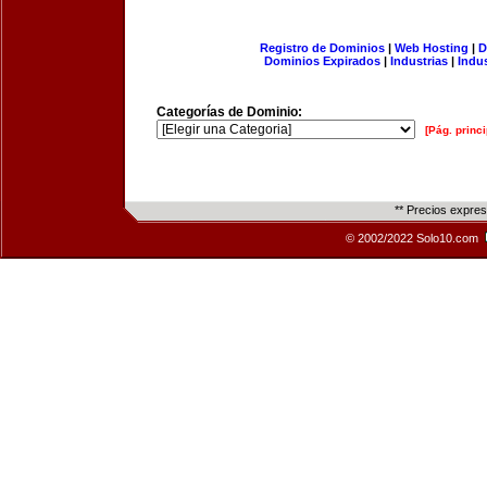
Registro de Dominios
|
Web Hosting
|
D
Dominios Expirados
|
Industrias
|
Indu
Categorías de Dominio:
[Pág. princi
** Precios expre
© 2002/2022 Solo10.com