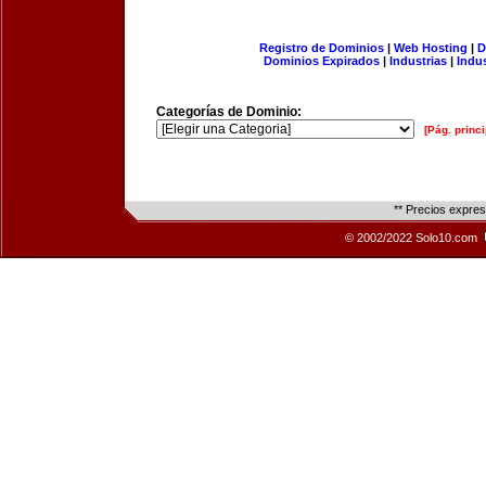
Registro de Dominios
|
Web Hosting
|
D
Dominios Expirados
|
Industrias
|
Indu
Categorías de Dominio:
[Pág. princi
** Precios expre
© 2002/2022 Solo10.com