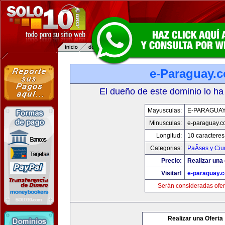
e-Paraguay.
El dueño de este dominio lo ha
Mayusculas:
E-PARAGUA
Minusculas:
e-paraguay.c
Longitud:
10 caracteres
Categorias:
PaÃ­ses y Ci
Precio:
Realizar una 
Visitar!
e-paraguay.
Serán consideradas ofer
Realizar una Oferta