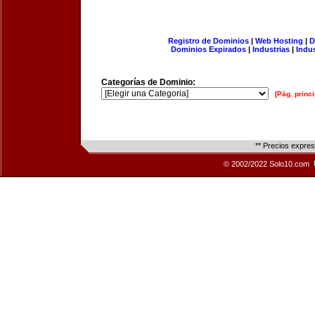
Registro de Dominios
|
Web Hosting
|
D
Dominios Expirados
|
Industrias
|
Indu
Categorías de Dominio:
[Pág. princi
** Precios expre
© 2002/2022 Solo10.com