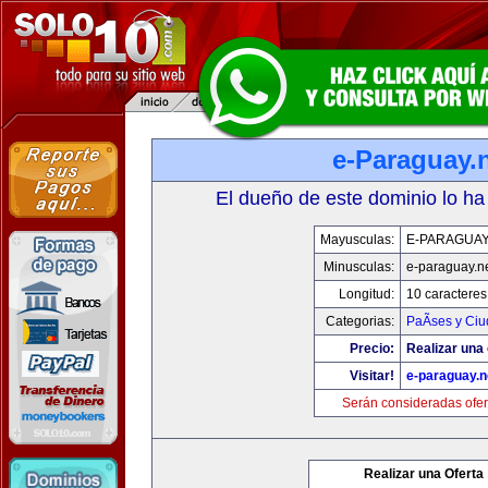
e-Paraguay.
El dueño de este dominio lo ha
Mayusculas:
E-PARAGUAY
Minusculas:
e-paraguay.n
Longitud:
10 caracteres
Categorias:
PaÃ­ses y Ci
Precio:
Realizar una 
Visitar!
e-paraguay.n
Serán consideradas ofer
Realizar una Oferta