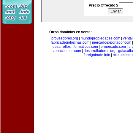
Precio Ofrecido $
Otros dominios en venta:
proveedores.org
|
mundopropiedades.com
|
ventai
fabricadegolosinas.com
|
mercadoexportador.com
desarrollosinformaticos.com
|
e-mercado.com
|
pr
zonaclientes.com
|
desarrolladores.org
|
guiasalt
foreigntrade.info
|
microelectro