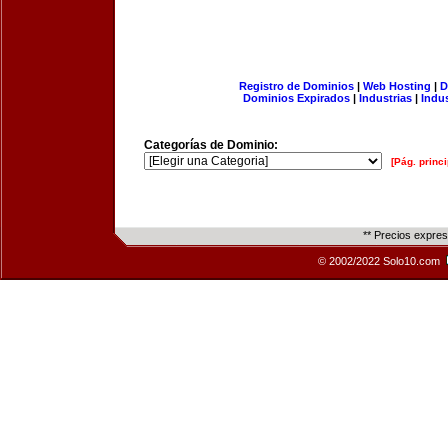
Registro de Dominios
|
Web Hosting
|
D
Dominios Expirados
|
Industrias
|
Indu
Categorías de Dominio:
[Pág. princi
** Precios expre
© 2002/2022 Solo10.com