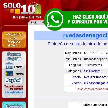
ruedasdenegoci
El dueño de este dominio lo ha
Mayusculas:
RUEDASDENEGO
Minusculas:
ruedasdenegocios
Longitud:
16 caracteres
Categorias:
Sin Clasificar
Precio:
Realizar una ofer
Visitar!
ruedasdenegocio
Serán consideradas ofer
Realizar una Oferta