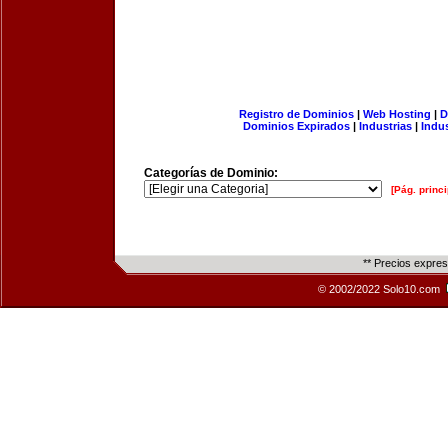
Registro de Dominios
|
Web Hosting
|
D
Dominios Expirados
|
Industrias
|
Indu
Categorías de Dominio:
[Pág. princi
** Precios expre
© 2002/2022 Solo10.com