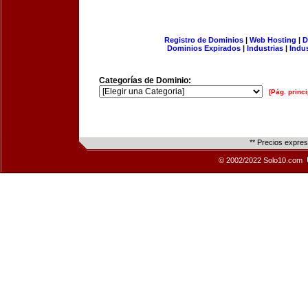
Registro de Dominios
|
Web Hosting
|
D
Dominios Expirados
|
Industrias
|
Indu
Categorías de Dominio:
[Pág. princi
** Precios expre
© 2002/2022 Solo10.com