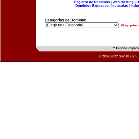
Registro de Dominios
|
Web Hosting
|
D
Dominios Expirados
|
Industrias
|
Indu
Categorías de Dominio:
[Pág. princi
** Precios expre
© 2002/2022 Solo10.com