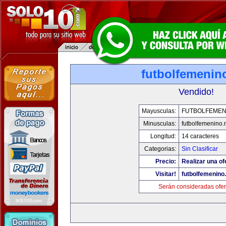
futbolfemenin
Vendido!
Mayusculas:
FUTBOLFEMEN
Minusculas:
futbolfemenino.
Longitud:
14 caracteres
Categorias:
Sin Clasificar
Precio:
Realizar una of
Visitar!
futbolfemenino
Serán consideradas ofer