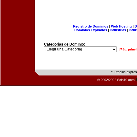
Registro de Dominios
|
Web Hosting
|
D
Dominios Expirados
|
Industrias
|
Indu
Categorías de Dominio:
[Pág. princi
** Precios expre
© 2002/2022 Solo10.com