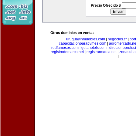
Precio Ofrecido $
Otros dominios en venta:
uruguayinmuebles.com
|
negocios.cr
|
por
capacitacionparapymes.com
|
agromercado.ne
redfamosos.com
|
guiahotels.com
|
directorioprofes
registrodemarca.net
|
registrarmarca.net
|
zonasuba
|