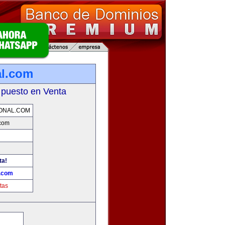
al.com
 puesto en Venta
ONAL.COM
.com
ta!
l.com
tas