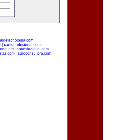
taldetecnologia.com
|
t
|
cantoprofesional.com
|
ional.net
|
apuestadigital.com
|
stas.com
|
agroconsultora.com