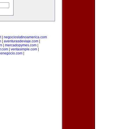
t
|
negocioslatinoamerica.com
m
|
aventurasdeviaje.com
|
om
|
mercadopymes.com
|
r.com
|
ventasimple.com
|
denegocio.com
|