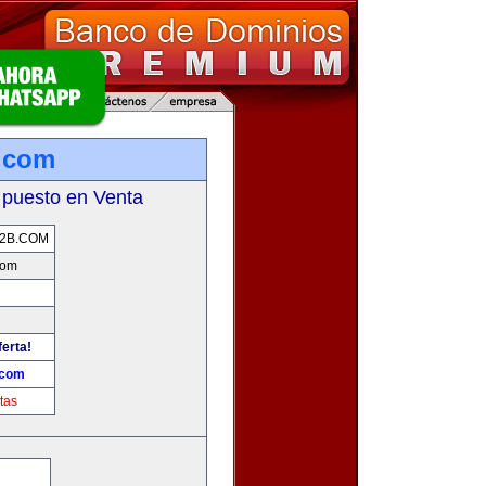
.com
 puesto en Venta
2B.COM
com
ferta!
.com
tas