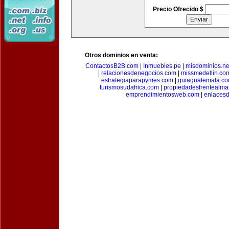
Precio Ofrecido $
Otros dominios en venta:
ContactosB2B.com
|
Inmuebles.pe
|
misdominios.ne
|
relacionesdenegocios.com
|
missmedellin.co
estrategiaparapymes.com
|
guiaguatemala.c
turismosudafrica.com
|
propiedadesfrentealma
emprendimientosweb.com
|
enlaces