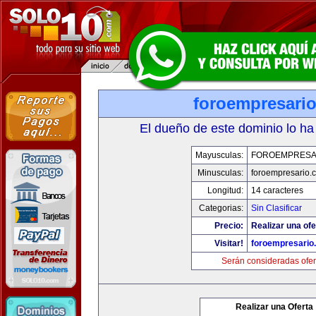
foroempresari
El dueño de este dominio lo ha
Mayusculas:
FOROEMPRESA
Minusculas:
foroempresario.
Longitud:
14 caracteres
Categorias:
Sin Clasificar
Precio:
Realizar una ofe
Visitar!
foroempresario
Serán consideradas ofer
Realizar una Oferta