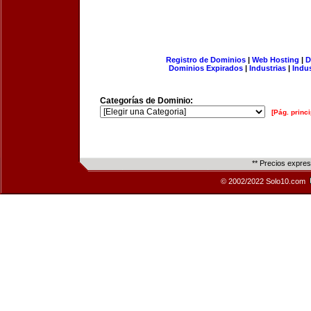
Registro de Dominios
|
Web Hosting
|
D
Dominios Expirados
|
Industrias
|
Indu
Categorías de Dominio:
[Pág. princi
** Precios expre
© 2002/2022 Solo10.com