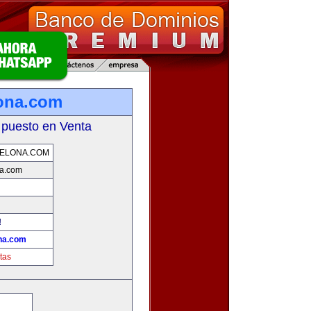
ona.com
 puesto en Venta
ELONA.COM
a.com
!
na.com
tas