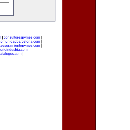
m
|
consultorespymes.com
|
comunidadbarcelona.com
|
asesoramientopymes.com
|
torioindustria.com
|
catalogos.com
|