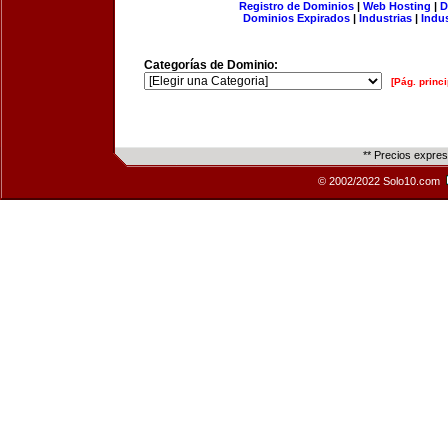
Registro de Dominios
|
Web Hosting
|
D
Dominios Expirados
|
Industrias
|
Indu
Categorías de Dominio:
[Pág. princi
** Precios expre
© 2002/2022 Solo10.com