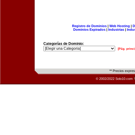
Registro de Dominios
|
Web Hosting
|
D
Dominios Expirados
|
Industrias
|
Indu
Categorías de Dominio:
[Pág. princi
** Precios expre
© 2002/2022 Solo10.com