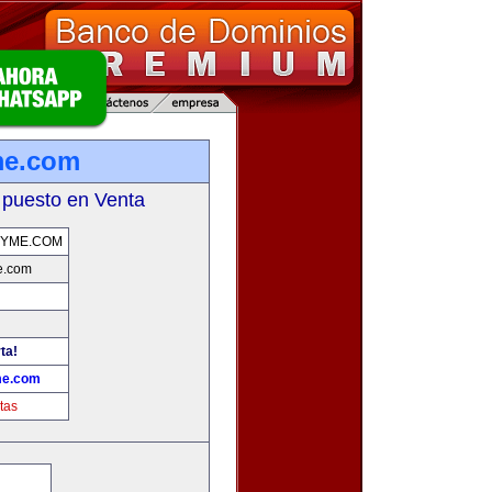
me.com
 puesto en Venta
PYME.COM
e.com
ta!
me.com
tas