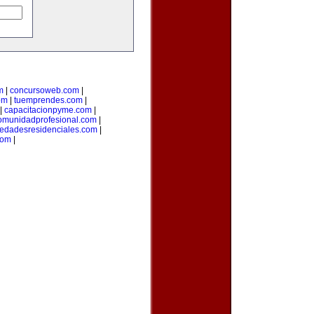
m
|
concursoweb.com
|
om
|
tuemprendes.com
|
|
capacitacionpyme.com
|
omunidadprofesional.com
|
iedadesresidenciales.com
|
com
|