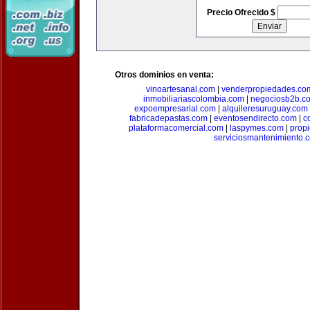
Precio Ofrecido $
Otros dominios en venta:
vinoartesanal.com
|
venderpropiedades.co
inmobiliariascolombia.com
|
negociosb2b.c
expoempresarial.com
|
alquileresuruguay.com
fabricadepastas.com
|
eventosendirecto.com
|
c
plataformacomercial.com
|
laspymes.com
|
prop
serviciosmantenimiento.