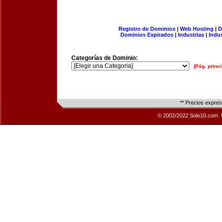
Registro de Dominios
|
Web Hosting
|
D
Dominios Expirados
|
Industrias
|
Indu
Categorías de Dominio:
[Pág. princi
** Precios expre
© 2002/2022 Solo10.com