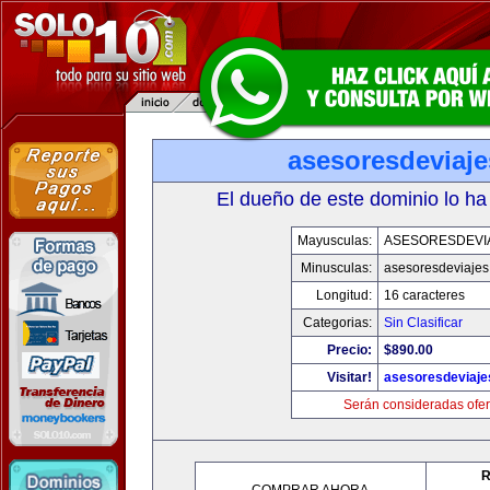
asesoresdeviaj
El dueño de este dominio lo ha
Mayusculas:
ASESORESDEVI
Minusculas:
asesoresdeviaje
Longitud:
16 caracteres
Categorias:
Sin Clasificar
Precio:
$890.00
Visitar!
asesoresdeviaj
Serán consideradas ofer
R