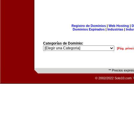
Registro de Dominios
|
Web Hosting
|
D
Dominios Expirados
|
Industrias
|
Indu
Categorías de Dominio:
[Pág. princi
** Precios expre
© 2002/2022 Solo10.com