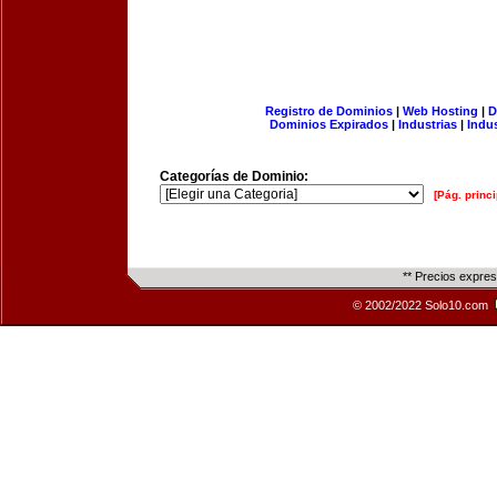
Registro de Dominios
|
Web Hosting
|
D
Dominios Expirados
|
Industrias
|
Indu
Categorías de Dominio:
[Pág. princi
** Precios expre
© 2002/2022 Solo10.com