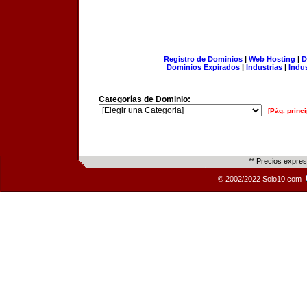
Registro de Dominios
|
Web Hosting
|
D
Dominios Expirados
|
Industrias
|
Indu
Categorías de Dominio:
[Pág. princi
** Precios expre
© 2002/2022 Solo10.com