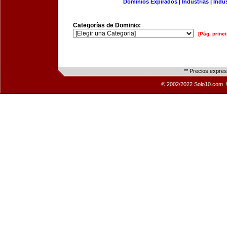
Dominios Expirados
|
Industrias
|
Indu
Categorías de Dominio:
[Pág. princi
** Precios expre
© 2002/2022 Solo10.com