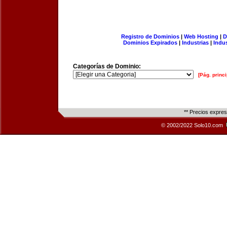
Registro de Dominios
|
Web Hosting
|
D
Dominios Expirados
|
Industrias
|
Indu
Categorías de Dominio:
[Pág. princi
** Precios expre
© 2002/2022 Solo10.com