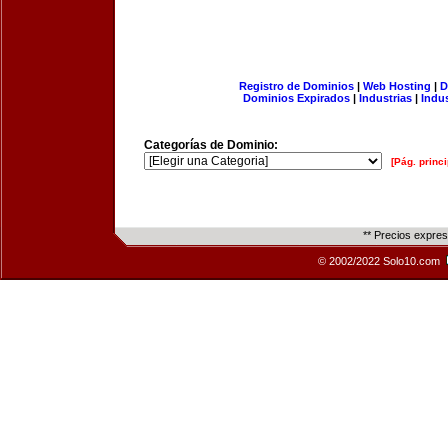
Registro de Dominios
|
Web Hosting
|
D
Dominios Expirados
|
Industrias
|
Indu
Categorías de Dominio:
[Pág. princi
** Precios expre
© 2002/2022 Solo10.com