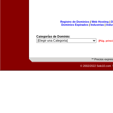
Registro de Dominios
|
Web Hosting
|
D
Dominios Expirados
|
Industrias
|
Indu
Categorías de Dominio:
[Pág. princi
** Precios expre
© 2002/2022 Solo10.com