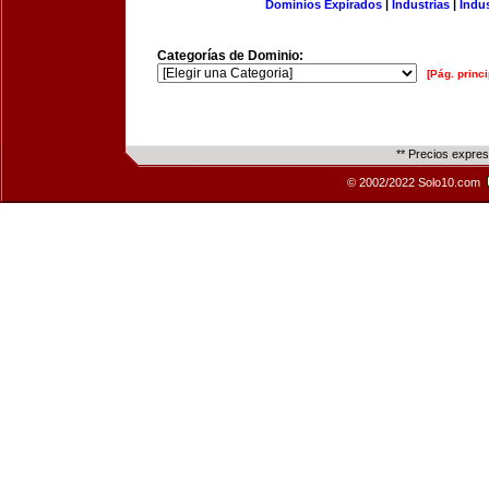
Dominios Expirados
|
Industrias
|
Indu
Categorías de Dominio:
[Pág. princi
** Precios expre
© 2002/2022 Solo10.com