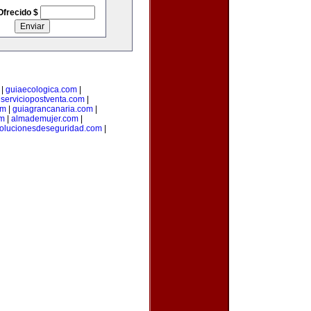
Ofrecido $
|
guiaecologica.com
|
|
serviciopostventa.com
|
om
|
guiagrancanaria.com
|
om
|
almademujer.com
|
olucionesdeseguridad.com
|