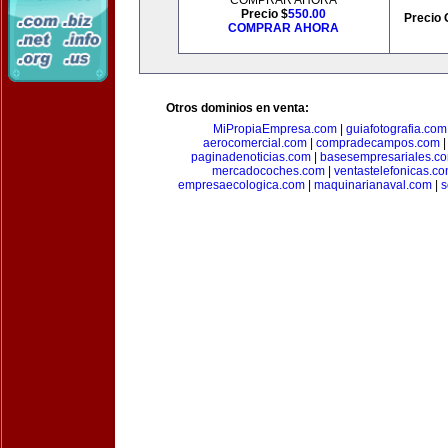
COMPRAR AHORA
Precio $
550.00
Precio 
COMPRAR AHORA
Otros dominios en venta:
MiPropiaEmpresa.com
|
guiafotografia.com
aerocomercial.com
|
compradecampos.com
paginadenoticias.com
|
basesempresariales.c
mercadocoches.com
|
ventastelefonicas.c
empresaecologica.com
|
maquinarianaval.com
|
s