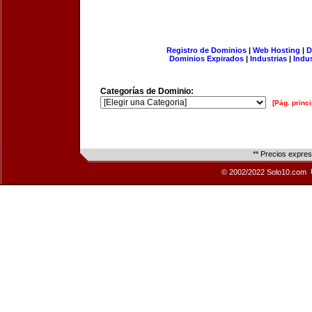
Registro de Dominios
|
Web Hosting
|
D
Dominios Expirados
|
Industrias
|
Indu
Categorías de Dominio:
[Pág. princi
** Precios expre
© 2002/2022 Solo10.com