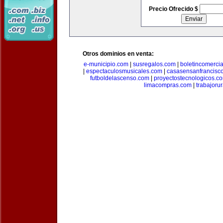
Precio Ofrecido $
Otros dominios en venta:
e-municipio.com
|
susregalos.com
|
boletincomerci
|
espectaculosmusicales.com
|
casasensanfrancisc
futboldelascenso.com
|
proyectostecnologicos.c
limacompras.com
|
trabajoru