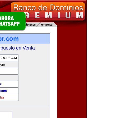
or.com
 puesto en Venta
UADOR.COM
.com
a!
r.com
tas