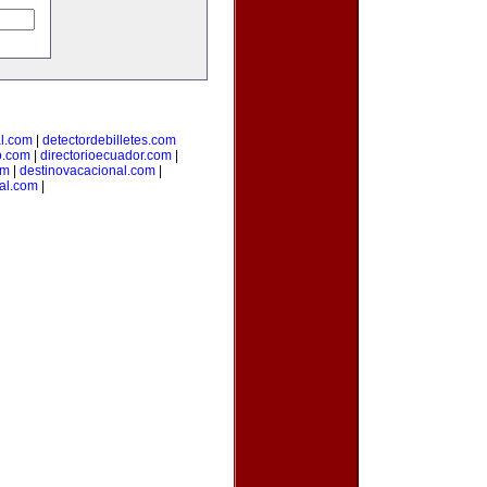
al.com
|
detectordebilletes.com
o.com
|
directorioecuador.com
|
om
|
destinovacacional.com
|
ral.com
|