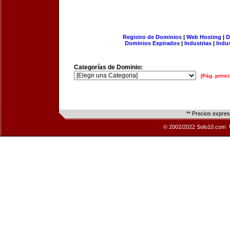
Registro de Dominios
|
Web Hosting
|
D
Dominios Expirados
|
Industrias
|
Indu
Categorías de Dominio:
[Pág. princi
** Precios expre
© 2002/2022 Solo10.com