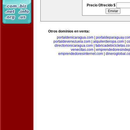
Precio Ofrecido $
Otros dominios en venta:
portaldenicaragua.com
|
portaldeparaguay.co
portaldevenezuela.com
|
alquilerderopa.com
|
co
directorionicaragua.com
|
fabricadebicicletas.c
venecitas.com
|
emprendedoresindep
emprendedoresinternet.com
|
dineroglobal.c