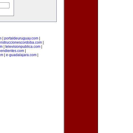
m
|
portaldeuruguay.com
|
nstruccionescordoba.com
|
om
|
televisionpublica.com
|
endientes.com
|
om
|
e-guadalajara.com
|