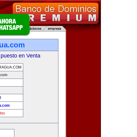
gua.com
 puesto en Venta
RAGUA.COM
a.com
!
ua.com
tas