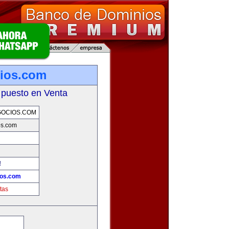
ios.com
 puesto en Venta
GOCIOS.COM
os.com
!
ios.com
tas