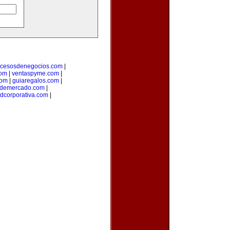
ocesosdenegocios.com
|
com
|
ventaspyme.com
|
com
|
guiaregalos.com
|
ndemercado.com
|
adcorporativa.com
|