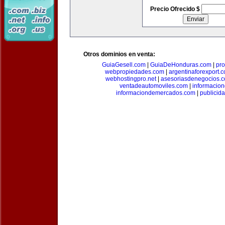
Precio Ofrecido $
Otros dominios en venta:
GuiaGesell.com
|
GuiaDeHonduras.com
|
pr
webpropiedades.com
|
argentinaforexport.
webhostingpro.net
|
asesoriasdenegocios.
ventadeautomoviles.com
|
informacio
informaciondemercados.com
|
publicid