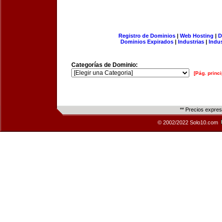
Registro de Dominios
|
Web Hosting
|
D
Dominios Expirados
|
Industrias
|
Indu
Categorías de Dominio:
[Pág. princi
** Precios expre
© 2002/2022 Solo10.com