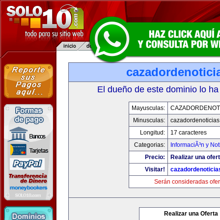
cazadordenotici
El dueño de este dominio lo ha
Mayusculas:
CAZADORDENOTI
Minusculas:
cazadordenoticia
Longitud:
17 caracteres
Categorias:
InformaciÃ³n y Not
Precio:
Realizar una ofert
Visitar!
cazadordenotici
Serán consideradas ofer
Realizar una Oferta