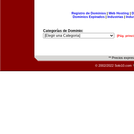
Registro de Dominios
|
Web Hosting
|
D
Dominios Expirados
|
Industrias
|
Indu
Categorías de Dominio:
[Pág. princi
** Precios expre
© 2002/2022 Solo10.com