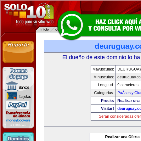
deuruguay.
El dueño de este dominio lo ha
Mayusculas:
DEURUGUAY
Minusculas:
deuruguay.c
Longitud:
9 caracteres
Categorias:
PaÃ­ses y Ci
Precio:
Realizar una 
Visitar!
deuruguay.c
Serán consideradas ofer
Realizar una Oferta