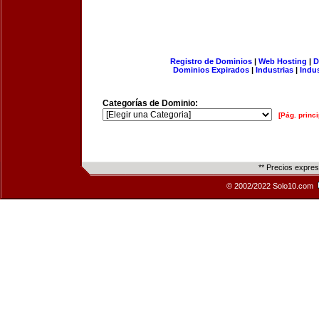
Registro de Dominios
|
Web Hosting
|
D
Dominios Expirados
|
Industrias
|
Indu
Categorías de Dominio:
[Pág. princi
** Precios expre
© 2002/2022 Solo10.com