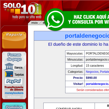
portaldenegoci
El dueño de este dominio lo ha
Mayusculas:
PORTALDENEG
Minusculas:
portaldenegocio
Longitud:
15 caracteres
Categorias:
Negocios
,
Portal
Precio:
$990.00
Visitar!
portaldenegocio
Serán consideradas ofer
R