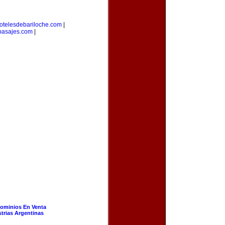
otelesdebariloche.com
|
apasajes.com
|
ominios En Venta
strias Argentinas