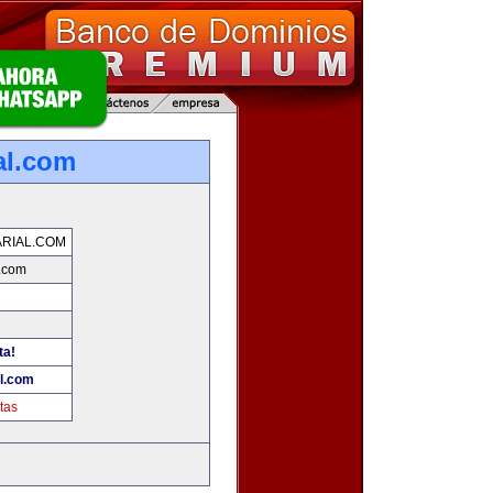
al.com
RIAL.COM
l.com
ta!
l.com
tas