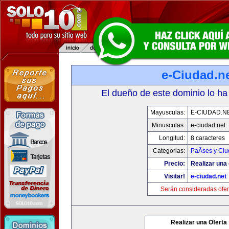
e-Ciudad.n
El dueño de este dominio lo ha
Mayusculas:
E-CIUDAD.N
Minusculas:
e-ciudad.net
Longitud:
8 caracteres
Categorias:
PaÃ­ses y Ci
Precio:
Realizar una 
Visitar!
e-ciudad.net
Serán consideradas ofer
Realizar una Oferta