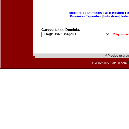
Registro de Dominios
|
Web Hosting
|
D
Dominios Expirados
|
Industrias
|
Indu
Categorías de Dominio:
[Pág. princi
** Precios expre
© 2002/2022 Solo10.com