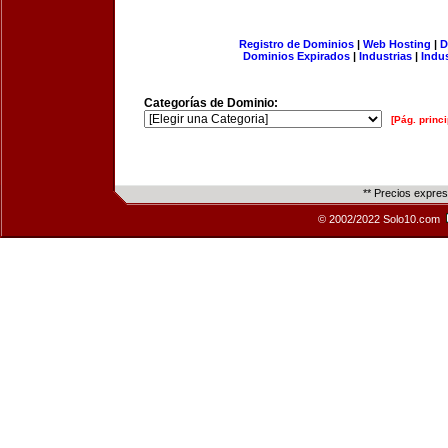
Registro de Dominios
|
Web Hosting
|
D
Dominios Expirados
|
Industrias
|
Indu
Categorías de Dominio:
[Pág. princi
** Precios expre
© 2002/2022 Solo10.com