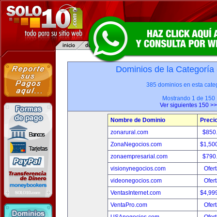
Dominios de la Categoría
385 dominios en esta categ
Mostrando 1 de 150
Ver siguientes 150 >>
Nombre de Dominio
Preci
zonarural.com
$850
ZonaNegocios.com
$1,50
zonaempresarial.com
$790
visionynegocios.com
Ofert
videonegocios.com
Ofert
VentasInternet.com
$4,99
VentaPro.com
Ofert