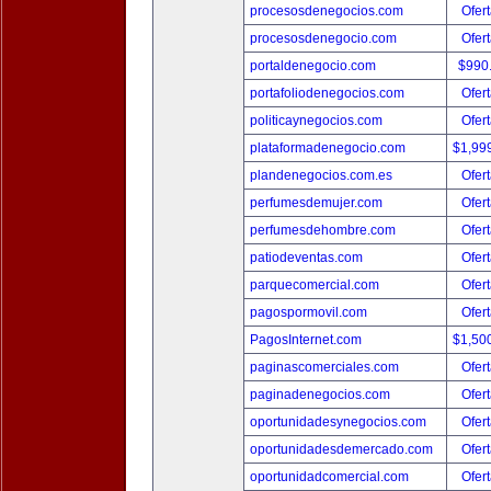
procesosdenegocios.com
Ofert
procesosdenegocio.com
Ofert
portaldenegocio.com
$990
portafoliodenegocios.com
Ofert
politicaynegocios.com
Ofert
plataformadenegocio.com
$1,99
plandenegocios.com.es
Ofert
perfumesdemujer.com
Ofert
perfumesdehombre.com
Ofert
patiodeventas.com
Ofert
parquecomercial.com
Ofert
pagospormovil.com
Ofert
PagosInternet.com
$1,50
paginascomerciales.com
Ofert
paginadenegocios.com
Ofert
oportunidadesynegocios.com
Ofert
oportunidadesdemercado.com
Ofert
oportunidadcomercial.com
Ofert