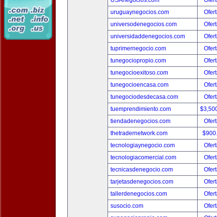
USAnegocios.com
Ofert
uruguaynegocios.com
Ofert
universodenegocios.com
Ofert
universidaddenegocios.com
Ofert
tuprimernegocio.com
Ofert
tunegociopropio.com
Ofert
tunegocioexitoso.com
Ofert
tunegocioencasa.com
Ofert
tunegociodesdecasa.com
Ofert
tuemprendimiento.com
$3,50
tiendadenegocios.com
Ofert
thetradernetwork.com
$900
tecnologiaynegocio.com
Ofert
tecnologiacomercial.com
Ofert
tecnicasdenegocio.com
Ofert
tarjetasdenegocios.com
Ofert
tallerdenegocios.com
Ofert
susocio.com
Ofert