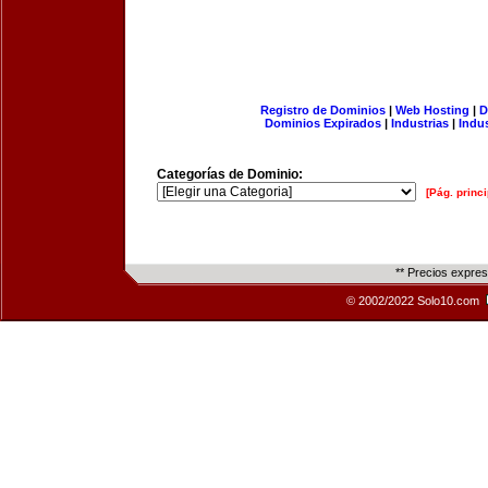
Registro de Dominios
|
Web Hosting
|
D
Dominios Expirados
|
Industrias
|
Indu
Categorías de Dominio:
[Pág. princi
** Precios expre
© 2002/2022 Solo10.com